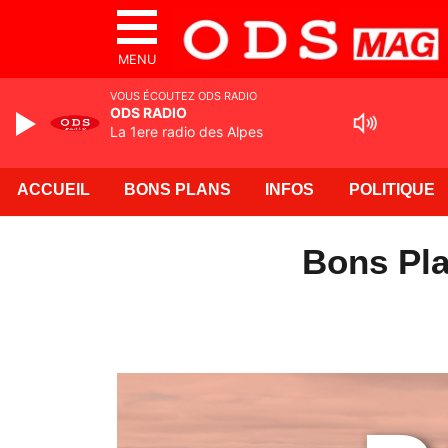
MENU
VOUS ÉCOUTEZ ODS RADIO
ODS RADIO
La 1ere radio des Alpes
ACCUEIL
BONS PLANS
INFOS
POLITIQUE
Bons Pla