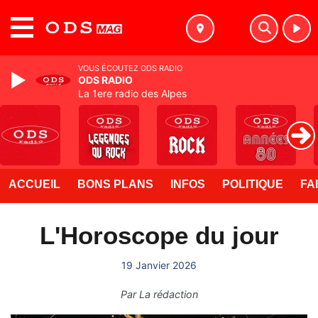
MENU
VOUS ÉCOUTEZ ODS RADIO
ODS RADIO
La 1ere radio des Alpes
ACCUEIL
BONS PLANS
INFOS
POLITIQUE
FA
L'Horoscope du jour
19 Janvier 2026
Par
La rédaction