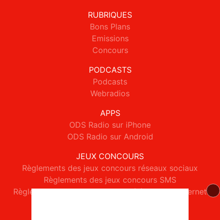
RUBRIQUES
Bons Plans
Emissions
Concours
PODCASTS
Podcasts
Webradios
APPS
ODS Radio sur iPhone
ODS Radio sur Android
JEUX CONCOURS
Règlements des jeux concours réseaux sociaux
Règlements des jeux concours SMS
Règlements des jeux concours téléphone et internet