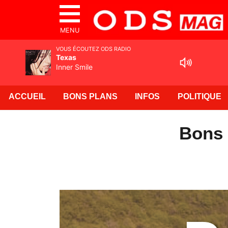
MENU
VOUS ÉCOUTEZ ODS RADIO
Texas
Inner Smile
ACCUEIL
BONS PLANS
INFOS
POLITIQUE
Bons 