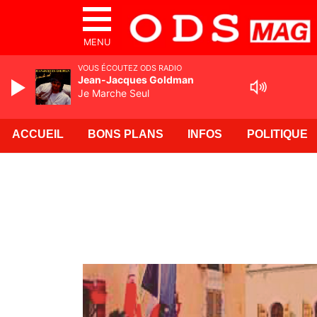
MENU
VOUS ÉCOUTEZ ODS RADIO
Jean-Jacques Goldman
Je Marche Seul
ACCUEIL
BONS PLANS
INFOS
POLITIQUE