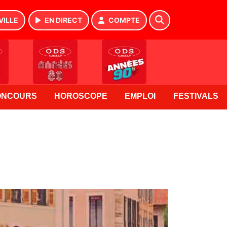
VILLE
EN DIRECT
COMPTE
ONCOURS
HOROSCOPE
EMPLOI
FESTIVALS