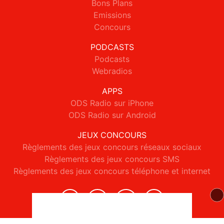
Bons Plans
Emissions
Concours
PODCASTS
Podcasts
Webradios
APPS
ODS Radio sur iPhone
ODS Radio sur Android
JEUX CONCOURS
Règlements des jeux concours réseaux sociaux
Règlements des jeux concours SMS
Règlements des jeux concours téléphone et internet