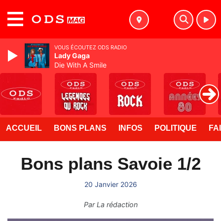
MENU
VOUS ÉCOUTEZ ODS RADIO
Lady Gaga
Die With A Smile
ACCUEIL
BONS PLANS
INFOS
POLITIQUE
FA
Bons plans Savoie 1/2
20 Janvier 2026
Par
La rédaction