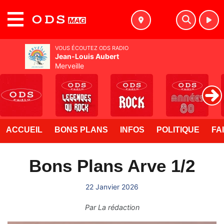
MENU
VOUS ÉCOUTEZ ODS RADIO
Jean-Louis Aubert
Merveille
ACCUEIL
BONS PLANS
INFOS
POLITIQUE
FA
Bons Plans Arve 1/2
22 Janvier 2026
Par
La rédaction