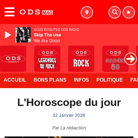
MENU
VOUS ÉCOUTEZ ODS RADIO
Skip The Use
We Are Good
ACCUEIL
BONS PLANS
INFOS
POLITIQUE
FA
L'Horoscope du jour
22 Janvier 2026
Par
La rédaction