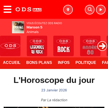
MENU
VOUS ÉCOUTEZ ODS RADIO
Maroon 5
Animals
ACCUEIL
BONS PLANS
INFOS
POLITIQUE
FA
L'Horoscope du jour
23 Janvier 2026
Par
La rédaction