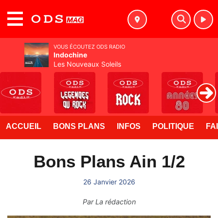
MENU
VOUS ÉCOUTEZ ODS RADIO
Indochine
Les Nouveaux Soleils
ACCUEIL
BONS PLANS
INFOS
POLITIQUE
FA
Bons Plans Ain 1/2
26 Janvier 2026
Par
La rédaction