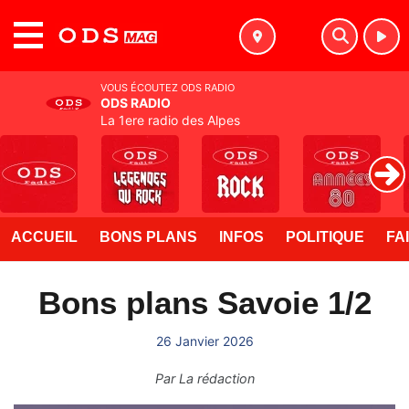
MENU
VOUS ÉCOUTEZ ODS RADIO
ODS RADIO
La 1ere radio des Alpes
ACCUEIL
BONS PLANS
INFOS
POLITIQUE
FA
Bons plans Savoie 1/2
26 Janvier 2026
Par
La rédaction