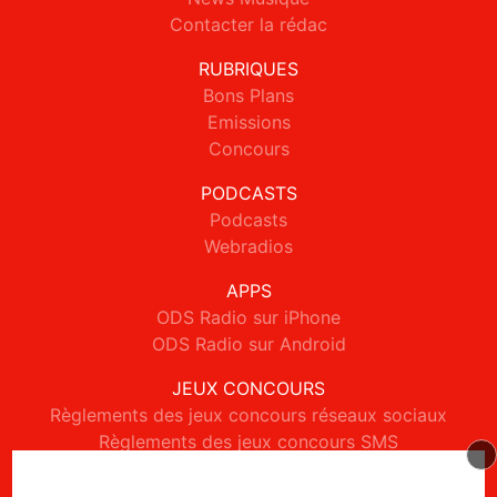
Contacter la rédac
RUBRIQUES
Bons Plans
Emissions
Concours
PODCASTS
Podcasts
Webradios
APPS
ODS Radio sur iPhone
ODS Radio sur Android
JEUX CONCOURS
Règlements des jeux concours réseaux sociaux
Règlements des jeux concours SMS
Règlements des jeux concours téléphone et internet