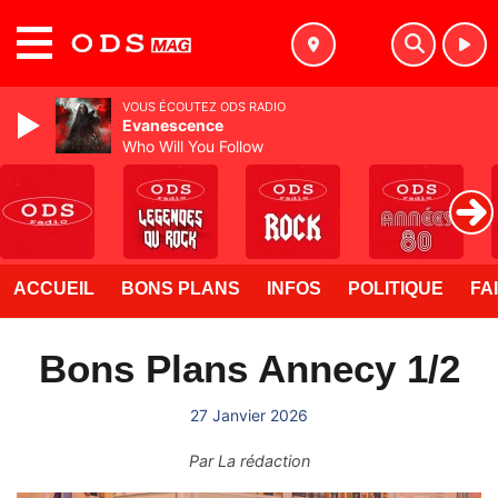
MENU
VOUS ÉCOUTEZ ODS RADIO
Evanescence
Who Will You Follow
ACCUEIL
BONS PLANS
INFOS
POLITIQUE
FA
Bons Plans Annecy 1/2
27 Janvier 2026
Par
La rédaction