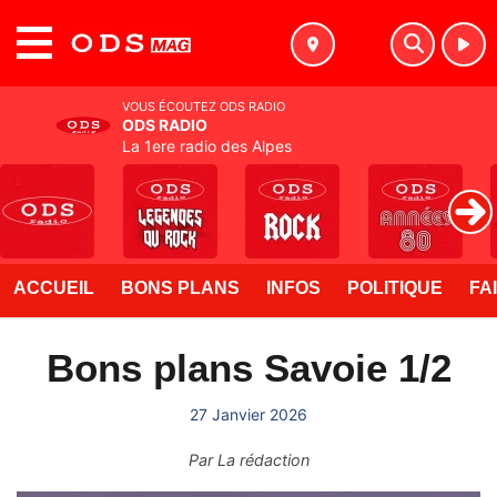
MENU
VOUS ÉCOUTEZ ODS RADIO
ODS RADIO
La 1ere radio des Alpes
ACCUEIL
BONS PLANS
INFOS
POLITIQUE
FA
Bons plans Savoie 1/2
27 Janvier 2026
Par
La rédaction