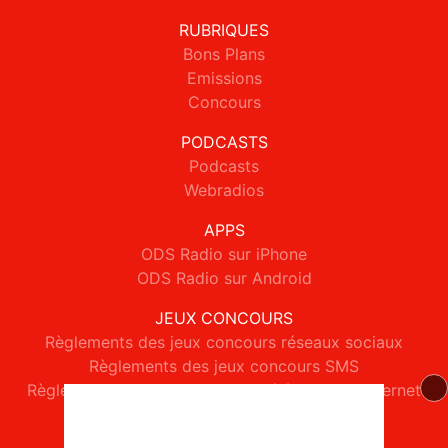
RUBRIQUES
Bons Plans
Emissions
Concours
PODCASTS
Podcasts
Webradios
APPS
ODS Radio sur iPhone
ODS Radio sur Android
JEUX CONCOURS
Règlements des jeux concours réseaux sociaux
Règlements des jeux concours SMS
Règlements des jeux concours téléphone et internet