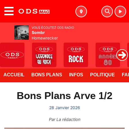
MENU
VOUS ÉCOUTEZ ODS RADIO
Sombr
Homewrecker
ACCUEIL
BONS PLANS
INFOS
POLITIQUE
FA
Bons Plans Arve 1/2
28 Janvier 2026
Par
La rédaction