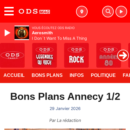
MENU
VOUS ÉCOUTEZ ODS RADIO
Aerosmith
I Don´t Want To Miss A Thing
ACCUEIL
BONS PLANS
INFOS
POLITIQUE
FA
Bons Plans Annecy 1/2
29 Janvier 2026
Par
La rédaction