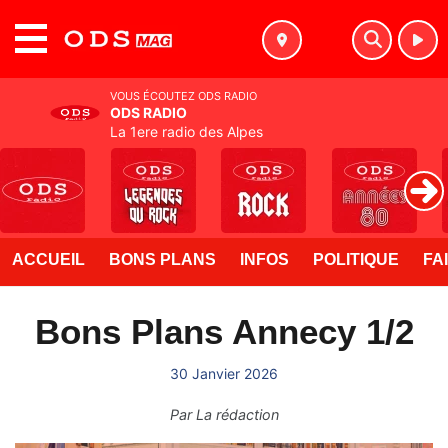
MENU
VOUS ÉCOUTEZ ODS RADIO
ODS RADIO
La 1ere radio des Alpes
ACCUEIL
BONS PLANS
INFOS
POLITIQUE
FA
Bons Plans Annecy 1/2
30 Janvier 2026
Par
La rédaction