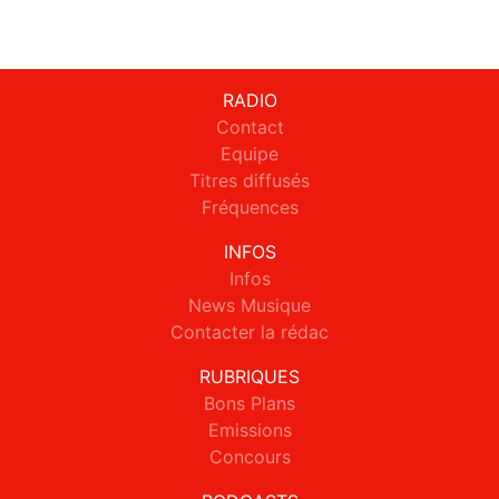
RADIO
Contact
Equipe
Titres diffusés
Fréquences
INFOS
Infos
News Musique
Contacter la rédac
RUBRIQUES
Bons Plans
Emissions
Concours