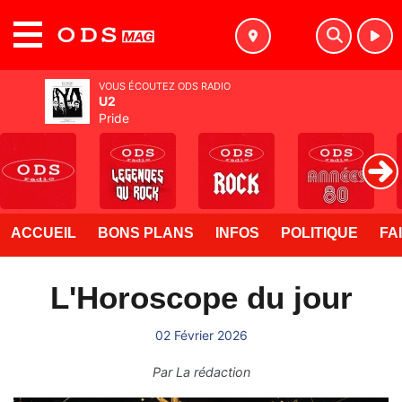
MENU
VOUS ÉCOUTEZ ODS RADIO
U2
Pride
ACCUEIL
BONS PLANS
INFOS
POLITIQUE
FA
L'Horoscope du jour
02 Février 2026
Par
La rédaction