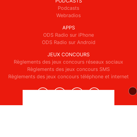
PODCASTS
Podcasts
Webradios
APPS
ODS Radio sur iPhone
ODS Radio sur Android
JEUX CONCOURS
Règlements des jeux concours réseaux sociaux
Règlements des jeux concours SMS
Règlements des jeux concours téléphone et internet
© 2026 ODS Radio Tous droits réservés.
Signaler un contenu
-
Mentions légales
-
Politique de cookies
-
Contact