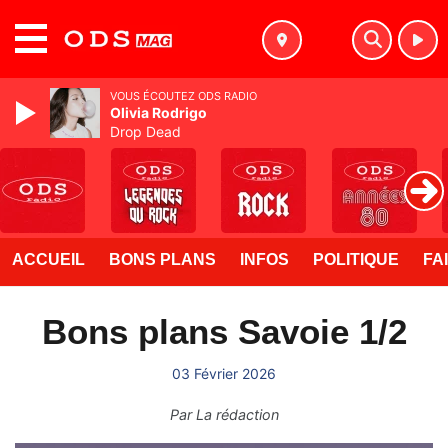
MENU
VOUS ÉCOUTEZ ODS RADIO
Olivia Rodrigo
Drop Dead
ACCUEIL
BONS PLANS
INFOS
POLITIQUE
FA
Bons plans Savoie 1/2
03 Février 2026
Par
La rédaction