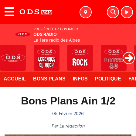
MENU
VOUS ÉCOUTEZ ODS RADIO
ODS RADIO
La 1ere radio des Alpes
ACCUEIL
BONS PLANS
INFOS
POLITIQUE
FA
Bons Plans Ain 1/2
05 Février 2026
Par
La rédaction