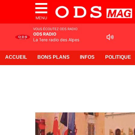
MENU
VOUS ÉCOUTEZ ODS RADIO
ODS RADIO
La 1ere radio des Alpes
ACCUEIL
BONS PLANS
INFOS
POLITIQUE