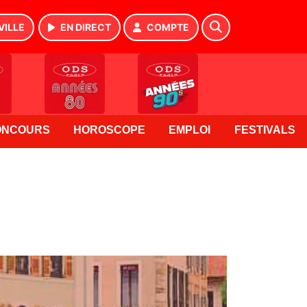
VILLE
EN DIRECT
COMPTE
ONCOURS
HOROSCOPE
EMPLOI
FESTIVALS