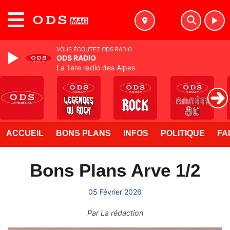
MENU
VOUS ÉCOUTEZ ODS RADIO
ODS RADIO
La 1ere radio des Alpes
ACCUEIL
BONS PLANS
INFOS
POLITIQUE
FA
Bons Plans Arve 1/2
05 Février 2026
Par
La rédaction