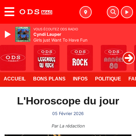
MENU
VOUS ÉCOUTEZ ODS RADIO
Cyndi Lauper
Girls just Want To Have Fun
ACCUEIL
BONS PLANS
INFOS
POLITIQUE
FA
L'Horoscope du jour
05 Février 2026
Par
La rédaction