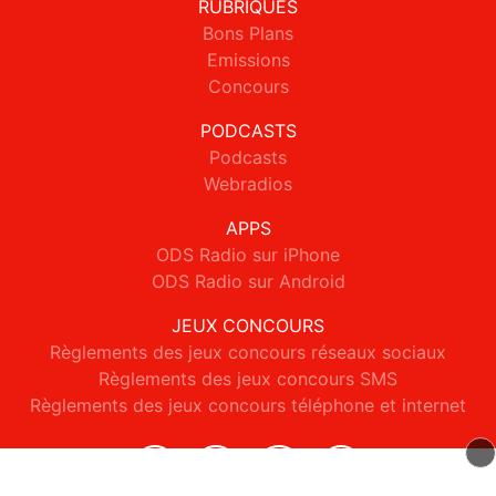
RUBRIQUES
Bons Plans
Emissions
Concours
PODCASTS
Podcasts
Webradios
APPS
ODS Radio sur iPhone
ODS Radio sur Android
JEUX CONCOURS
Règlements des jeux concours réseaux sociaux
Règlements des jeux concours SMS
Règlements des jeux concours téléphone et internet