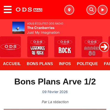
MENU
VOUS ÉCOUTEZ ODS RADIO
The Cranberries
Just My Imagination
ACCUEIL
BONS PLANS
INFOS
POLITIQUE
FA
Bons Plans Arve 1/2
09 Février 2026
Par
La rédaction