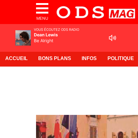
MENU
VOUS ÉCOUTEZ ODS RADIO
Dean Lewis
Be Alright
ACCUEIL
BONS PLANS
INFOS
POLITIQUE