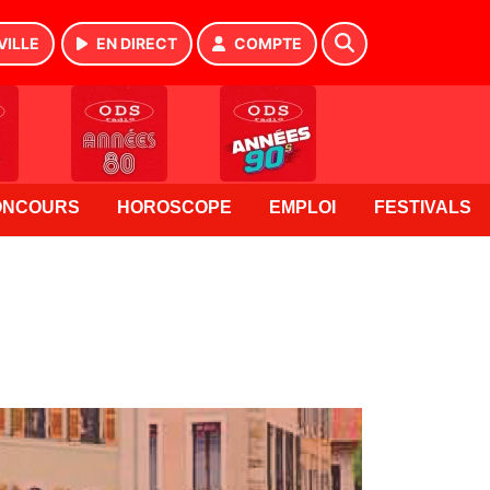
VILLE
EN DIRECT
COMPTE
ONCOURS
HOROSCOPE
EMPLOI
FESTIVALS