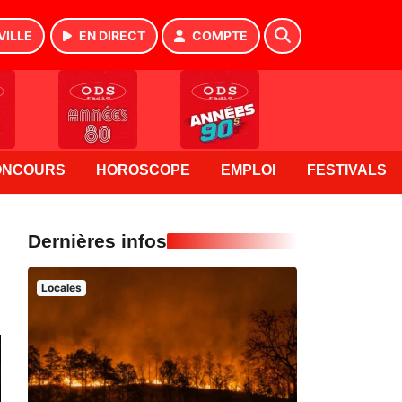
VILLE
EN DIRECT
COMPTE
ONCOURS
HOROSCOPE
EMPLOI
FESTIVALS
Dernières infos
Locales