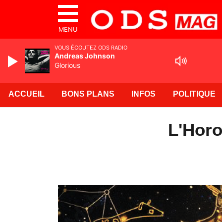
MENU
VOUS ÉCOUTEZ ODS RADIO
Andreas Johnson
Glorious
ACCUEIL
BONS PLANS
INFOS
POLITIQUE
L'Horo