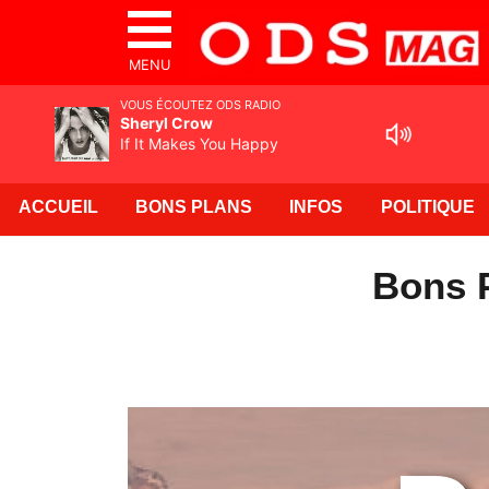
MENU
VOUS ÉCOUTEZ ODS RADIO
Sheryl Crow
If It Makes You Happy
ACCUEIL
BONS PLANS
INFOS
POLITIQUE
Bons P