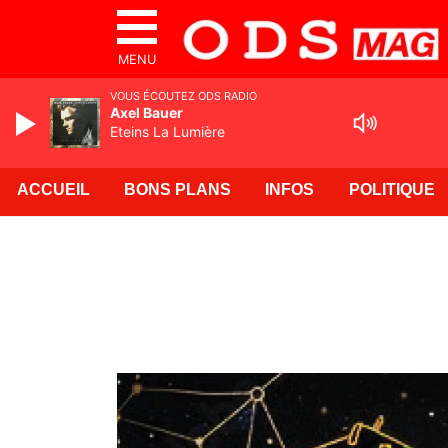
MENU
VOUS ÉCOUTEZ ODS RADIO
Axel Bauer
Eteins La Lumière
ACCUEIL
BONS PLANS
INFOS
POLITIQUE