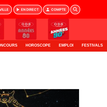
VILLE
EN DIRECT
COMPTE
ONCOURS
HOROSCOPE
EMPLOI
FESTIVALS