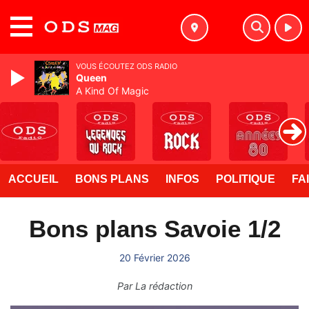
MENU
VOUS ÉCOUTEZ ODS RADIO
Queen
A Kind Of Magic
ACCUEIL
BONS PLANS
INFOS
POLITIQUE
FA
Bons plans Savoie 1/2
20 Février 2026
Par
La rédaction