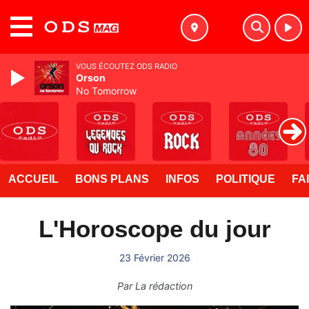
MENU
VOUS ÉCOUTEZ ODS RADIO
Orson
No Tomorrow
ACCUEIL
BONS PLANS
INFOS
POLITIQUE
FA
L'Horoscope du jour
23 Février 2026
Par
La rédaction