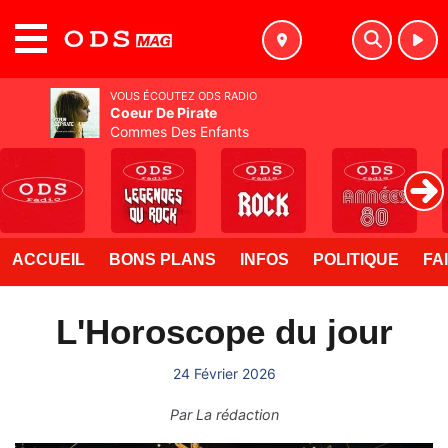
MENU
VOUS ÉCOUTEZ ODS RADIO
Coeur De Pirate
Commes Des Enfants
ACCUEIL
BONS PLANS
INFOS
POLITIQUE
FA
L'Horoscope du jour
24 Février 2026
Par
La rédaction