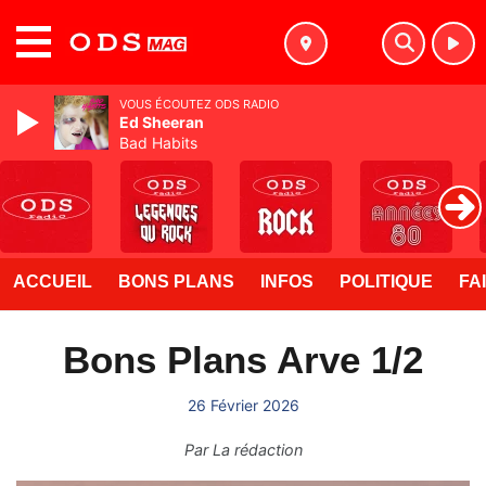
MENU
VOUS ÉCOUTEZ ODS RADIO
Ed Sheeran
Bad Habits
ACCUEIL
BONS PLANS
INFOS
POLITIQUE
FA
Bons Plans Arve 1/2
26 Février 2026
Par
La rédaction