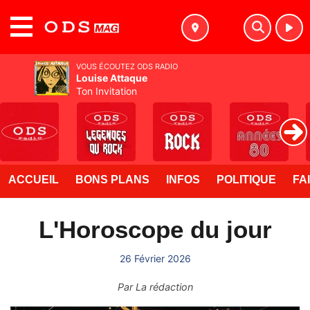
MENU
VOUS ÉCOUTEZ ODS RADIO
Louise Attaque
Ton Invitation
ACCUEIL
BONS PLANS
INFOS
POLITIQUE
FA
L'Horoscope du jour
26 Février 2026
Par
La rédaction