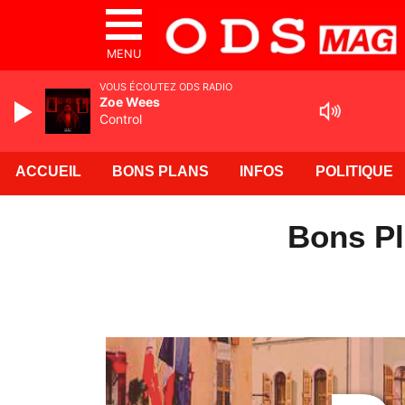
MENU
VOUS ÉCOUTEZ ODS RADIO
Zoe Wees
Control
ACCUEIL
BONS PLANS
INFOS
POLITIQUE
Bons Pl