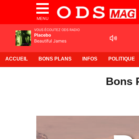
MENU
VOUS ÉCOUTEZ ODS RADIO
Placebo
Beautiful James
ACCUEIL
BONS PLANS
INFOS
POLITIQUE
Bons P