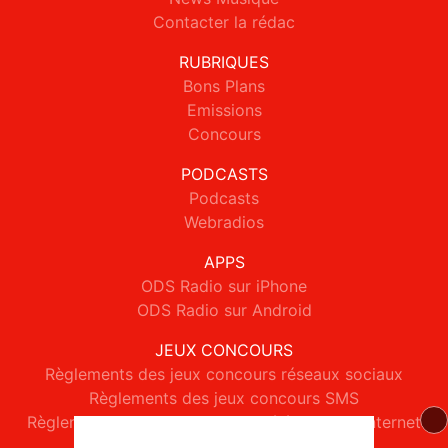
Contacter la rédac
RUBRIQUES
Bons Plans
Emissions
Concours
PODCASTS
Podcasts
Webradios
APPS
ODS Radio sur iPhone
ODS Radio sur Android
JEUX CONCOURS
Règlements des jeux concours réseaux sociaux
Règlements des jeux concours SMS
Règlements des jeux concours téléphone et internet