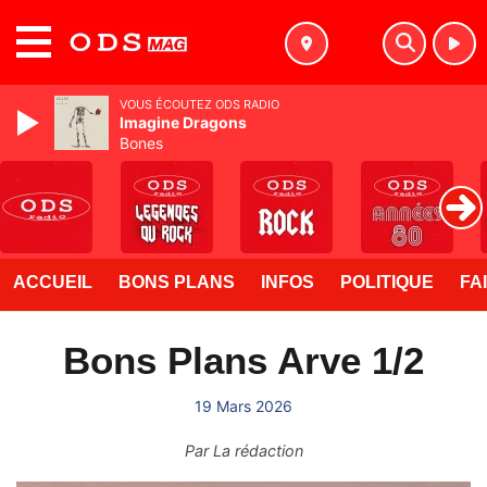
MENU
VOUS ÉCOUTEZ ODS RADIO
Imagine Dragons
Bones
ACCUEIL
BONS PLANS
INFOS
POLITIQUE
FA
Bons Plans Arve 1/2
19 Mars 2026
Par
La rédaction