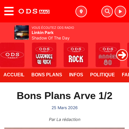
MENU
VOUS ÉCOUTEZ ODS RADIO
Linkin Park
Shadow Of The Day
ACCUEIL
BONS PLANS
INFOS
POLITIQUE
FA
Bons Plans Arve 1/2
25 Mars 2026
Par
La rédaction