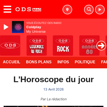
MENU
VOUS ÉCOUTEZ ODS RADIO
Coldplay
My Universe
ACCUEIL
BONS PLANS
INFOS
POLITIQUE
FA
L'Horoscope du jour
13 Avril 2026
Par
La rédaction