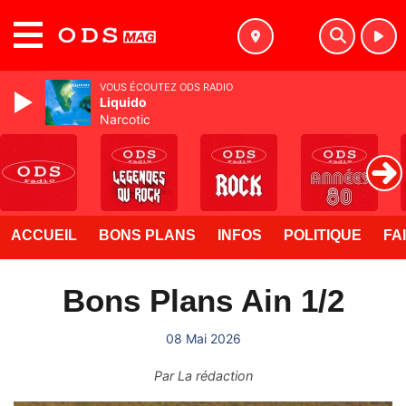
MENU
VOUS ÉCOUTEZ ODS RADIO
Liquido
Narcotic
ACCUEIL
BONS PLANS
INFOS
POLITIQUE
FA
Bons Plans Ain 1/2
08 Mai 2026
Par
La rédaction