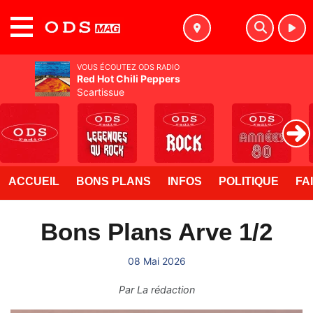
MENU
VOUS ÉCOUTEZ ODS RADIO
Red Hot Chili Peppers
Scartissue
ACCUEIL
BONS PLANS
INFOS
POLITIQUE
FA
Bons Plans Arve 1/2
08 Mai 2026
Par
La rédaction