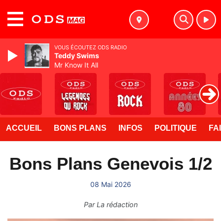
MENU
VOUS ÉCOUTEZ ODS RADIO
Teddy Swims
Mr Know It All
ACCUEIL
BONS PLANS
INFOS
POLITIQUE
FA
Bons Plans Genevois 1/2
08 Mai 2026
Par
La rédaction