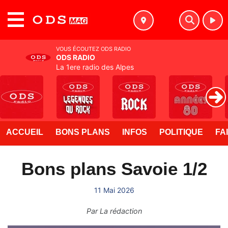
MENU
VOUS ÉCOUTEZ ODS RADIO
ODS RADIO
La 1ere radio des Alpes
ACCUEIL
BONS PLANS
INFOS
POLITIQUE
FA
Bons plans Savoie 1/2
11 Mai 2026
Par
La rédaction