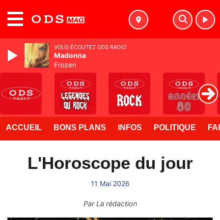
MENU
VOUS ÉCOUTEZ ODS RADIO
Madonna
Frozen
ACCUEIL
BONS PLANS
INFOS
POLITIQUE
FA
L'Horoscope du jour
11 Mai 2026
Par
La rédaction