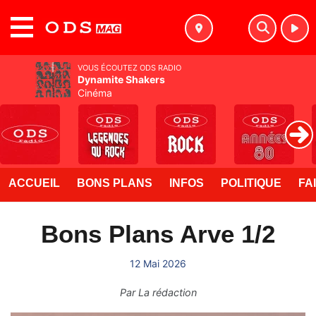
MENU
VOUS ÉCOUTEZ ODS RADIO
Dynamite Shakers
Cinéma
ACCUEIL
BONS PLANS
INFOS
POLITIQUE
FA
Bons Plans Arve 1/2
12 Mai 2026
Par
La rédaction