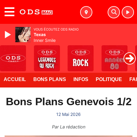
MENU
VOUS ÉCOUTEZ ODS RADIO
Texas
Inner Smile
ACCUEIL
BONS PLANS
INFOS
POLITIQUE
FA
Bons Plans Genevois 1/2
12 Mai 2026
Par
La rédaction