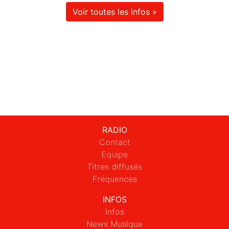
Voir toutes les infos »
RADIO
Contact
Equipe
Titres diffusés
Fréquences
INFOS
Infos
News Musique