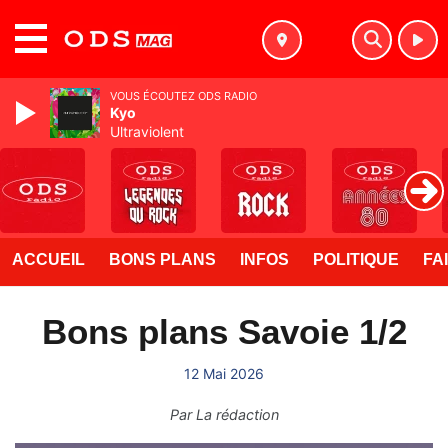
MENU
VOUS ÉCOUTEZ ODS RADIO
Kyo
Ultraviolent
ACCUEIL
BONS PLANS
INFOS
POLITIQUE
FA
Bons plans Savoie 1/2
12 Mai 2026
Par
La rédaction