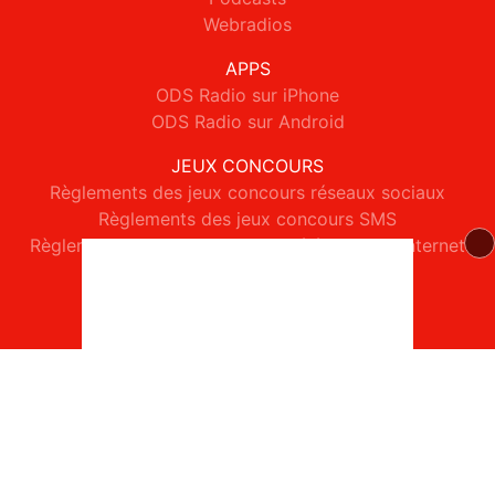
Webradios
APPS
ODS Radio sur iPhone
ODS Radio sur Android
JEUX CONCOURS
Règlements des jeux concours réseaux sociaux
Règlements des jeux concours SMS
Règlements des jeux concours téléphone et internet
© 2026 ODS Radio Tous droits réservés.
Signaler un contenu
-
Mentions légales
-
Politique de cookies
-
Contact