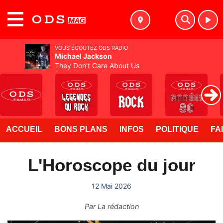
MENU
VOUS ÉCOUTEZ ODS RADIO
Michael Jackson
They Don't Care About Us
ACCUEIL
BONS PLANS
INFOS
POLITIQUE
FA
L'Horoscope du jour
12 Mai 2026
Par
La rédaction