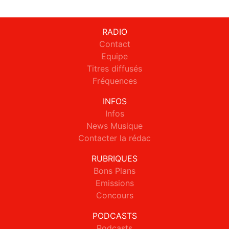
RADIO
Contact
Equipe
Titres diffusés
Fréquences
INFOS
Infos
News Musique
Contacter la rédac
RUBRIQUES
Bons Plans
Emissions
Concours
PODCASTS
Podcasts