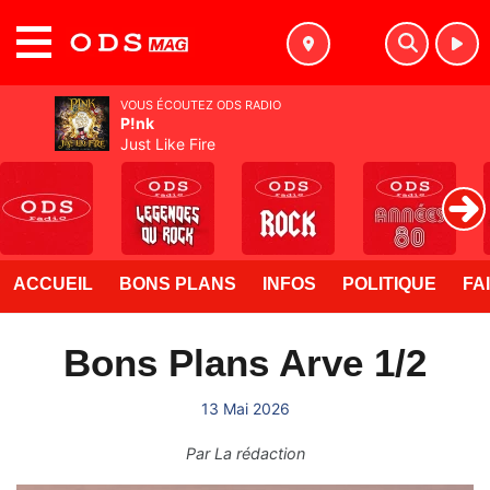
MENU
VOUS ÉCOUTEZ ODS RADIO
P!nk
Just Like Fire
ACCUEIL
BONS PLANS
INFOS
POLITIQUE
FA
Bons Plans Arve 1/2
13 Mai 2026
Par
La rédaction