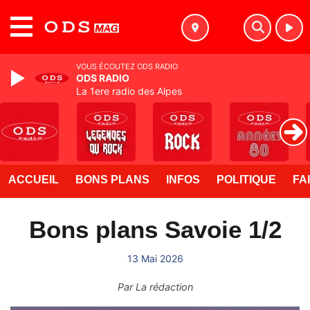
MENU
VOUS ÉCOUTEZ ODS RADIO
ODS RADIO
La 1ere radio des Alpes
ACCUEIL
BONS PLANS
INFOS
POLITIQUE
FA
Bons plans Savoie 1/2
13 Mai 2026
Par
La rédaction