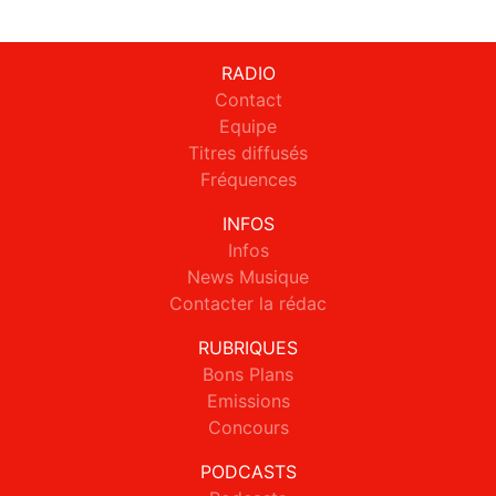
RADIO
Contact
Equipe
Titres diffusés
Fréquences
INFOS
Infos
News Musique
Contacter la rédac
RUBRIQUES
Bons Plans
Emissions
Concours
PODCASTS