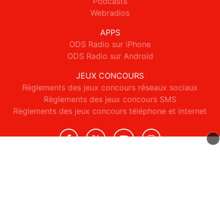
Podcasts
Webradios
APPS
ODS Radio sur iPhone
ODS Radio sur Android
JEUX CONCOURS
Règlements des jeux concours réseaux sociaux
Règlements des jeux concours SMS
Règlements des jeux concours téléphone et internet
© 2026 ODS Radio Tous droits réservés.
Signaler un contenu
-
Mentions légales
-
Politique de cookies
-
Contact