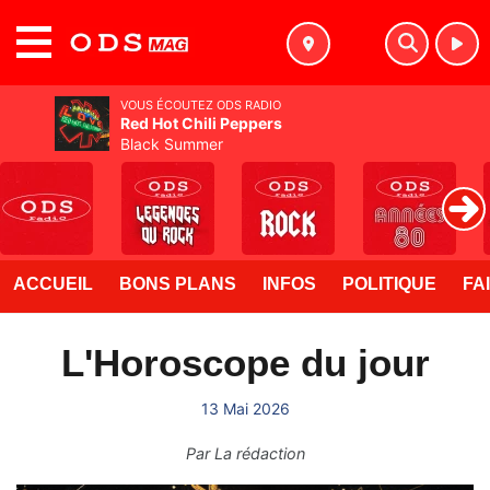
MENU
VOUS ÉCOUTEZ ODS RADIO
Red Hot Chili Peppers
Black Summer
ACCUEIL
BONS PLANS
INFOS
POLITIQUE
FA
L'Horoscope du jour
13 Mai 2026
Par
La rédaction