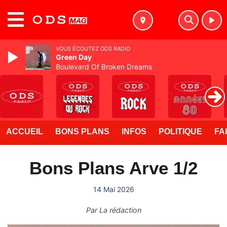
MENU
VOUS ÉCOUTEZ ODS RADIO
Green Day
Boulevard Of Broken Dreams
ACCUEIL
BONS PLANS
INFOS
POLITIQUE
FA
Bons Plans Arve 1/2
14 Mai 2026
Par
La rédaction