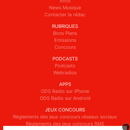
Infos
News Musique
Contacter la rédac
RUBRIQUES
Bons Plans
Emissions
Concours
PODCASTS
Podcasts
Webradios
APPS
ODS Radio sur iPhone
ODS Radio sur Android
JEUX CONCOURS
Règlements des jeux concours réseaux sociaux
Règlements des jeux concours SMS