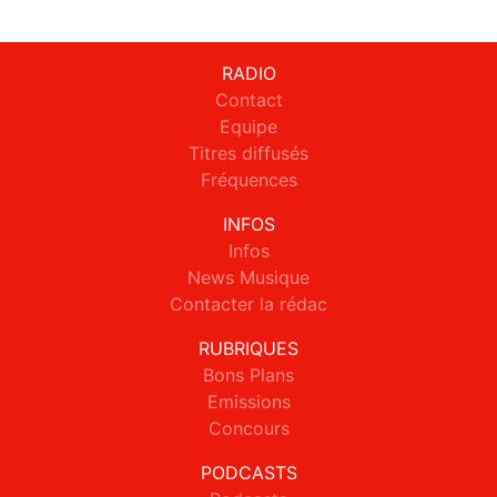
RADIO
Contact
Equipe
Titres diffusés
Fréquences
INFOS
Infos
News Musique
Contacter la rédac
RUBRIQUES
Bons Plans
Emissions
Concours
PODCASTS