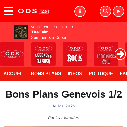
MENU
VOUS ÉCOUTEZ ODS RADIO
The Faim
Summer Is a Curse
ACCUEIL
BONS PLANS
INFOS
POLITIQUE
FA
Bons Plans Genevois 1/2
14 Mai 2026
Par
La rédaction