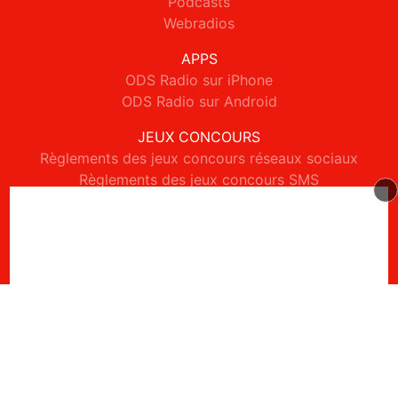
Podcasts
Webradios
APPS
ODS Radio sur iPhone
ODS Radio sur Android
JEUX CONCOURS
Règlements des jeux concours réseaux sociaux
Règlements des jeux concours SMS
Règlements des jeux concours téléphone et internet
© 2026 ODS Radio Tous droits réservés.
Signaler un contenu
-
Mentions légales
-
Politique de cookies
-
Contact